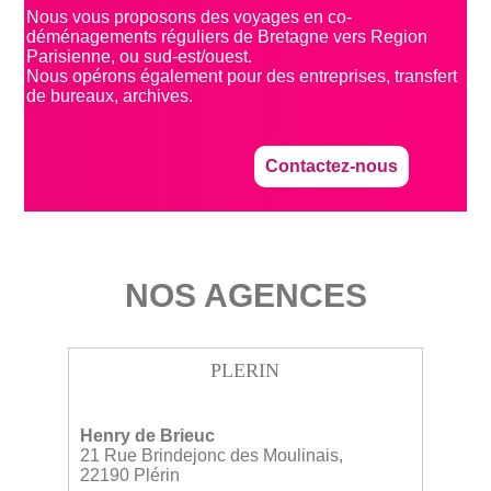
Nous vous proposons des voyages en co-
déménagements réguliers de Bretagne vers Region
Parisienne, ou sud-est/ouest.
Nous opérons également pour des entreprises, transfert
de bureaux, archives.
Contactez-nous
NOS AGENCES
PLERIN
Henry de Brieuc
21 Rue Brindejonc des Moulinais,
22190 Plérin